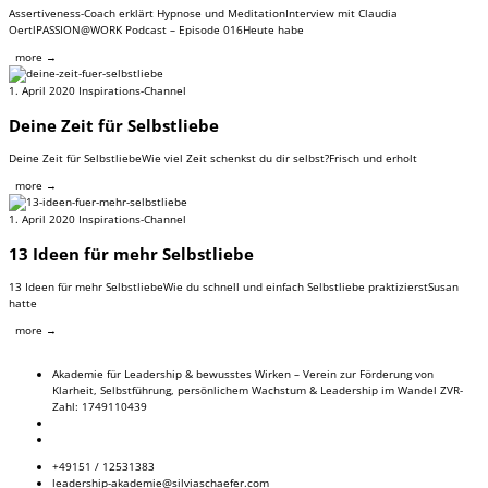
Assertiveness-Coach erklärt Hypnose und MeditationInterview mit Claudia
OertlPASSION@WORK Podcast – Episode 016Heute habe
more →
1. April 2020
Inspirations-Channel
Deine Zeit für Selbstliebe
Deine Zeit für SelbstliebeWie viel Zeit schenkst du dir selbst?Frisch und erholt
more →
1. April 2020
Inspirations-Channel
13 Ideen für mehr Selbstliebe
13 Ideen für mehr SelbstliebeWie du schnell und einfach Selbstliebe praktizierstSusan
hatte
more →
Akademie für Leadership & bewusstes Wirken – Verein zur Förderung von
Klarheit, Selbstführung, persönlichem Wachstum & Leadership im Wandel ZVR-
Zahl: 1749110439
+49151 / 12531383
leadership-akademie@silviaschaefer.com