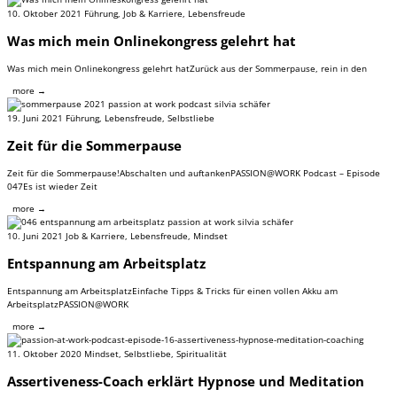
10. Oktober 2021
Führung
,
Job & Karriere
,
Lebensfreude
Was mich mein Onlinekongress gelehrt hat
Was mich mein Onlinekongress gelehrt hatZurück aus der Sommerpause, rein in den
more →
19. Juni 2021
Führung
,
Lebensfreude
,
Selbstliebe
Zeit für die Sommerpause
Zeit für die Sommerpause!Abschalten und auftankenPASSION@WORK Podcast – Episode
047Es ist wieder Zeit
more →
10. Juni 2021
Job & Karriere
,
Lebensfreude
,
Mindset
Entspannung am Arbeitsplatz
Entspannung am ArbeitsplatzEinfache Tipps & Tricks für einen vollen Akku am
ArbeitsplatzPASSION@WORK
more →
11. Oktober 2020
Mindset
,
Selbstliebe
,
Spiritualität
Assertiveness-Coach erklärt Hypnose und Meditation