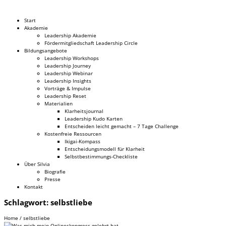
Dr. Silvia Schäfer
Start
Akademie
Leadership Akademie
Fördermitgliedschaft Leadership Circle
Bildungsangebote
Leadership Workshops
Leadership Journey
Leadership Webinar
Leadership Insights
Vorträge & Impulse
Leadership Reset
Materialien
Klarheitsjournal
Leadership Kudo Karten
Entscheiden leicht gemacht – 7 Tage Challenge
Kostenfreie Ressourcen
Ikigai-Kompass
Entscheidungsmodell für Klarheit
Selbstbestimmungs-Checkliste
Über Silvia
Biografie
Presse
Kontakt
Schlagwort:
selbstliebe
Home
/
selbstliebe