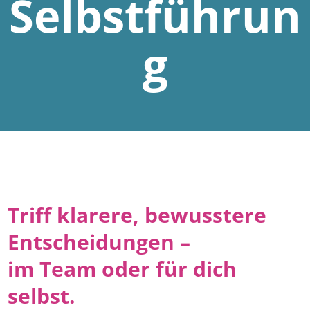
Selbstführun
g
Triff klarere, bewusstere
Entscheidungen –
im Team oder für dich
selbst.