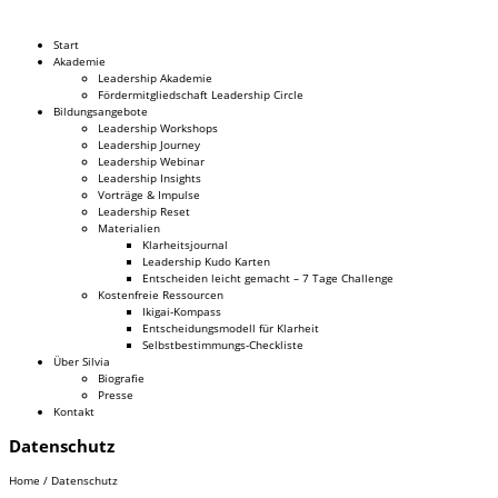
Dr. Silvia Schäfer
Start
Akademie
Leadership Akademie
Fördermitgliedschaft Leadership Circle
Bildungsangebote
Leadership Workshops
Leadership Journey
Leadership Webinar
Leadership Insights
Vorträge & Impulse
Leadership Reset
Materialien
Klarheitsjournal
Leadership Kudo Karten
Entscheiden leicht gemacht – 7 Tage Challenge
Kostenfreie Ressourcen
Ikigai-Kompass
Entscheidungsmodell für Klarheit
Selbstbestimmungs-Checkliste
Über Silvia
Biografie
Presse
Kontakt
Datenschutz
Home
/
Datenschutz