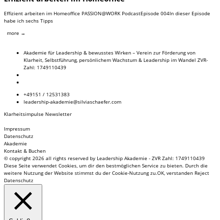
Effizient arbeiten im Homeoffice PASSION@WORK PodcastEpisode 004In dieser Episode
habe ich sechs Tipps
more →
Akademie für Leadership & bewusstes Wirken – Verein zur Förderung von
Klarheit, Selbstführung, persönlichem Wachstum & Leadership im Wandel ZVR-
Zahl: 1749110439
+49151 / 12531383
leadership-akademie@silviaschaefer.com
Klarheitsimpulse Newsletter
Impressum
Datenschutz
Akademie
Kontakt & Buchen
© copyright 2026 all rights reserved by Leadership Akademie - ZVR Zahl: 1749110439
Diese Seite verwendet Cookies, um dir den bestmöglichen Service zu bieten. Durch die
weitere Nutzung der Website stimmst du der Cookie-Nutzung zu.
OK, verstanden
Reject
Datenschutz