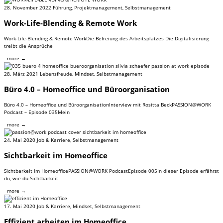
28. November 2022
Führung
,
Projektmanagement
,
Selbstmanagement
Work-Life-Blending & Remote Work
Work-Life-Blending & Remote WorkDie Befreiung des Arbeitsplatzes Die Digitalisierung
treibt die Ansprüche
more →
28. März 2021
Lebensfreude
,
Mindset
,
Selbstmanagement
Büro 4.0 – Homeoffice und Büroorganisation
Büro 4.0 – Homeoffice und BüroorganisationInterview mit Rositta BeckPASSION@WORK
Podcast – Episode 035Mein
more →
24. Mai 2020
Job & Karriere
,
Selbstmanagement
Sichtbarkeit im Homeoffice
Sichtbarkeit im HomeofficePASSION@WORK PodcastEpisode 005In dieser Episode erfährst
du, wie du Sichtbarkeit
more →
17. Mai 2020
Job & Karriere
,
Mindset
,
Selbstmanagement
Effizient arbeiten im Homeoffice