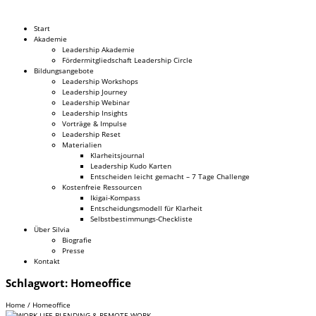
Dr. Silvia Schäfer
Start
Akademie
Leadership Akademie
Fördermitgliedschaft Leadership Circle
Bildungsangebote
Leadership Workshops
Leadership Journey
Leadership Webinar
Leadership Insights
Vorträge & Impulse
Leadership Reset
Materialien
Klarheitsjournal
Leadership Kudo Karten
Entscheiden leicht gemacht – 7 Tage Challenge
Kostenfreie Ressourcen
Ikigai-Kompass
Entscheidungsmodell für Klarheit
Selbstbestimmungs-Checkliste
Über Silvia
Biografie
Presse
Kontakt
Schlagwort:
Homeoffice
Home
/
Homeoffice