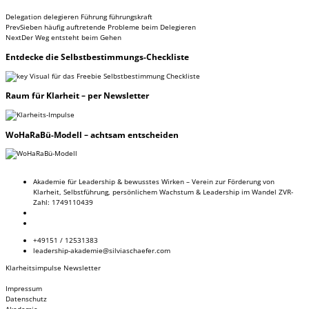
Delegation
delegieren
Führung
führungskraft
Prev
Sieben häufig auftretende Probleme beim Delegieren
Next
Der Weg entsteht beim Gehen
Entdecke
die Selbstbestimmungs-Checkliste
Raum
für Klarheit – per Newsletter
WoHaRaBü-Modell
– achtsam entscheiden
Akademie für Leadership & bewusstes Wirken – Verein zur Förderung von
Klarheit, Selbstführung, persönlichem Wachstum & Leadership im Wandel ZVR-
Zahl: 1749110439
+49151 / 12531383
leadership-akademie@silviaschaefer.com
Klarheitsimpulse Newsletter
Impressum
Datenschutz