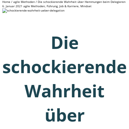
Home
/
agile Methoden
/
Die schockierende Wahrheit über Hemmungen beim Delegieren
6. Januar 2021
agile Methoden
,
Führung
,
Job & Karriere
,
Mindset
Die
schockierende
Wahrheit
über