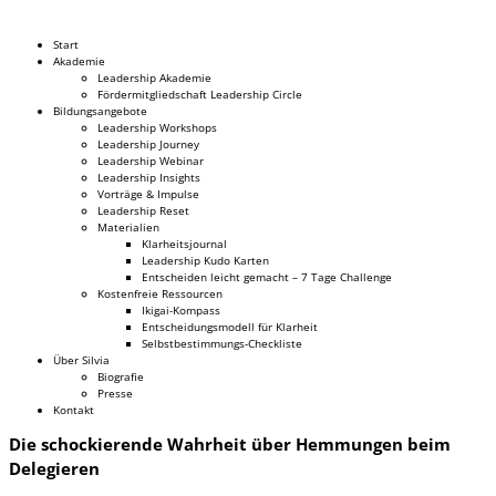
Dr. Silvia Schäfer
Start
Akademie
Leadership Akademie
Fördermitgliedschaft Leadership Circle
Bildungsangebote
Leadership Workshops
Leadership Journey
Leadership Webinar
Leadership Insights
Vorträge & Impulse
Leadership Reset
Materialien
Klarheitsjournal
Leadership Kudo Karten
Entscheiden leicht gemacht – 7 Tage Challenge
Kostenfreie Ressourcen
Ikigai-Kompass
Entscheidungsmodell für Klarheit
Selbstbestimmungs-Checkliste
Über Silvia
Biografie
Presse
Kontakt
Die schockierende Wahrheit über Hemmungen beim
Delegieren