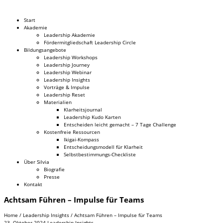
Dr. Silvia Schäfer
Start
Akademie
Leadership Akademie
Fördermitgliedschaft Leadership Circle
Bildungsangebote
Leadership Workshops
Leadership Journey
Leadership Webinar
Leadership Insights
Vorträge & Impulse
Leadership Reset
Materialien
Klarheitsjournal
Leadership Kudo Karten
Entscheiden leicht gemacht – 7 Tage Challenge
Kostenfreie Ressourcen
Ikigai-Kompass
Entscheidungsmodell für Klarheit
Selbstbestimmungs-Checkliste
Über Silvia
Biografie
Presse
Kontakt
Achtsam Führen – Impulse für Teams
Home
/
Leadership Insights
/
Achtsam Führen – Impulse für Teams
23. Oktober 2024
Leadership Insights