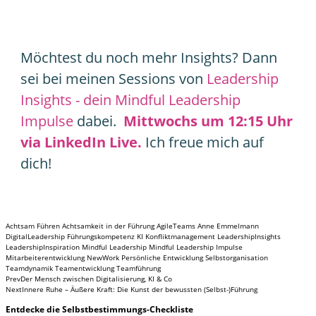
Möchtest du noch mehr Insights? Dann
sei bei meinen Sessions von
L
eadership
Insights - dein Mindful Leadership
Impulse
dabei.
Mittwochs um 12:15 Uhr
via LinkedIn Live.
Ich freue mich auf
dich!
Achtsam Führen
Achtsamkeit in der Führung
AgileTeams
Anne Emmelmann
DigitalLeadership
Führungskompetenz
KI
Konfliktmanagement
LeadershipInsights
LeadershipInspiration
Mindful Leadership
Mindful Leadership Impulse
Mitarbeiterentwicklung
NewWork
Persönliche Entwicklung
Selbstorganisation
Teamdynamik
Teamentwicklung
Teamführung
Prev
Der Mensch zwischen Digitalisierung, KI & Co
Next
Innere Ruhe – Äußere Kraft: Die Kunst der bewussten (Selbst-)Führung
Entdecke
die Selbstbestimmungs-Checkliste