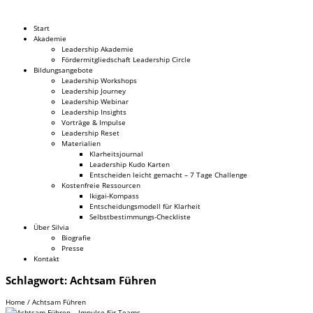
Dr. Silvia Schäfer
Start
Akademie
Leadership Akademie
Fördermitgliedschaft Leadership Circle
Bildungsangebote
Leadership Workshops
Leadership Journey
Leadership Webinar
Leadership Insights
Vorträge & Impulse
Leadership Reset
Materialien
Klarheitsjournal
Leadership Kudo Karten
Entscheiden leicht gemacht – 7 Tage Challenge
Kostenfreie Ressourcen
Ikigai-Kompass
Entscheidungsmodell für Klarheit
Selbstbestimmungs-Checkliste
Über Silvia
Biografie
Presse
Kontakt
Schlagwort:
Achtsam Führen
Home
/
Achtsam Führen