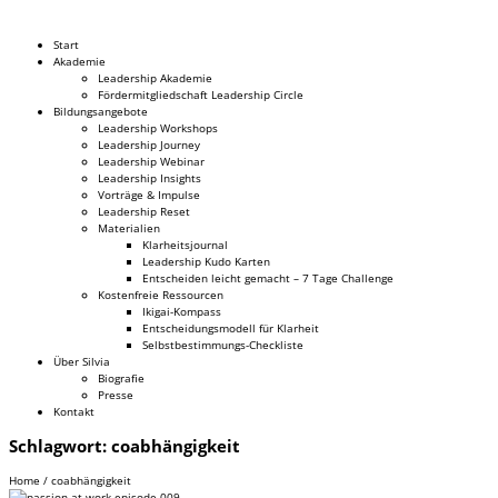
Dr. Silvia Schäfer
Start
Akademie
Leadership Akademie
Fördermitgliedschaft Leadership Circle
Bildungsangebote
Leadership Workshops
Leadership Journey
Leadership Webinar
Leadership Insights
Vorträge & Impulse
Leadership Reset
Materialien
Klarheitsjournal
Leadership Kudo Karten
Entscheiden leicht gemacht – 7 Tage Challenge
Kostenfreie Ressourcen
Ikigai-Kompass
Entscheidungsmodell für Klarheit
Selbstbestimmungs-Checkliste
Über Silvia
Biografie
Presse
Kontakt
Schlagwort:
coabhängigkeit
Home
/
coabhängigkeit