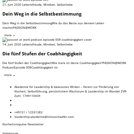
21. Juni 2020
Lebensfreude
,
Mindset
,
Selbstliebe
Dein Weg in die Selbstbestimmung
Dein Weg in die SelbstbestimmungWie du das Beste aus deinem Leben
machstPASSION@WORK
more →
14. Juni 2020
Lebensfreude
,
Mindset
,
Selbstliebe
Die fünf Stufen der Coabhängigkeit
Die fünf Stufen der CoabhängigkeitWie stark ist deine Coabhängigkeit?PASSION@WORK
PodcastEpisode 008Coabhängigkeit ist
more →
Akademie für Leadership & bewusstes Wirken – Verein zur Förderung von
Klarheit, Selbstführung, persönlichem Wachstum & Leadership im Wandel ZVR-
Zahl: 1749110439
+49151 / 12531383
leadership-akademie@silviaschaefer.com
Klarheitsimpulse Newsletter
Impressum