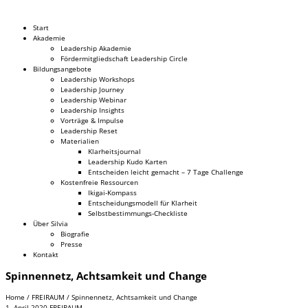
Dr. Silvia Schäfer
Start
Akademie
Leadership Akademie
Fördermitgliedschaft Leadership Circle
Bildungsangebote
Leadership Workshops
Leadership Journey
Leadership Webinar
Leadership Insights
Vorträge & Impulse
Leadership Reset
Materialien
Klarheitsjournal
Leadership Kudo Karten
Entscheiden leicht gemacht – 7 Tage Challenge
Kostenfreie Ressourcen
Ikigai-Kompass
Entscheidungsmodell für Klarheit
Selbstbestimmungs-Checkliste
Über Silvia
Biografie
Presse
Kontakt
Spinnennetz, Achtsamkeit und Change
Home
/
FREIRAUM
/
Spinnennetz, Achtsamkeit und Change
1. April 2020
FREIRAUM