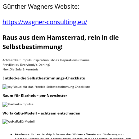
Günther Wagners Website:
https://wagner-consulting.eu/
Raus aus dem Hamsterrad, rein in die
Selbstbestimmung!
Achtsamkeit
Impuls
Inspiration
Silvias Inspirations-Channel
Prev
Bist du Everybody’s Darling?
Next
Die Sofa Erkenntnis
Entdecke
die Selbstbestimmungs-Checkliste
Raum
für Klarheit – per Newsletter
WoHaRaBü-Modell
– achtsam entscheiden
Akademie für Leadership & bewusstes Wirken – Verein zur Förderung von
Klarheit, Selbstführung, persönlichem Wachstum & Leadership im Wandel ZVR-