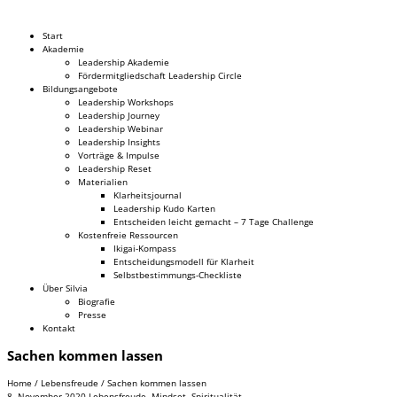
Dr. Silvia Schäfer
Start
Akademie
Leadership Akademie
Fördermitgliedschaft Leadership Circle
Bildungsangebote
Leadership Workshops
Leadership Journey
Leadership Webinar
Leadership Insights
Vorträge & Impulse
Leadership Reset
Materialien
Klarheitsjournal
Leadership Kudo Karten
Entscheiden leicht gemacht – 7 Tage Challenge
Kostenfreie Ressourcen
Ikigai-Kompass
Entscheidungsmodell für Klarheit
Selbstbestimmungs-Checkliste
Über Silvia
Biografie
Presse
Kontakt
Sachen kommen lassen
Home
/
Lebensfreude
/
Sachen kommen lassen
8. November 2020
Lebensfreude
,
Mindset
,
Spiritualität