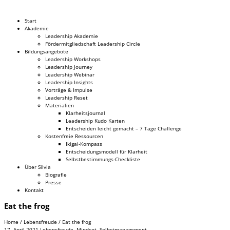
Dr. Silvia Schäfer
Start
Akademie
Leadership Akademie
Fördermitgliedschaft Leadership Circle
Bildungsangebote
Leadership Workshops
Leadership Journey
Leadership Webinar
Leadership Insights
Vorträge & Impulse
Leadership Reset
Materialien
Klarheitsjournal
Leadership Kudo Karten
Entscheiden leicht gemacht – 7 Tage Challenge
Kostenfreie Ressourcen
Ikigai-Kompass
Entscheidungsmodell für Klarheit
Selbstbestimmungs-Checkliste
Über Silvia
Biografie
Presse
Kontakt
Eat the frog
Home
/
Lebensfreude
/
Eat the frog
17. April 2021
Lebensfreude
,
Mindset
,
Selbstmanagement