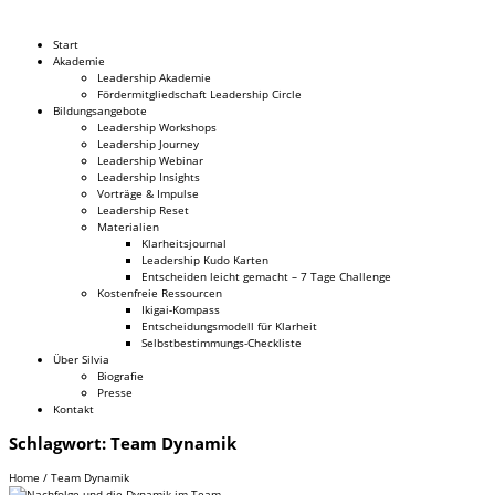
Dr. Silvia Schäfer
Start
Akademie
Leadership Akademie
Fördermitgliedschaft Leadership Circle
Bildungsangebote
Leadership Workshops
Leadership Journey
Leadership Webinar
Leadership Insights
Vorträge & Impulse
Leadership Reset
Materialien
Klarheitsjournal
Leadership Kudo Karten
Entscheiden leicht gemacht – 7 Tage Challenge
Kostenfreie Ressourcen
Ikigai-Kompass
Entscheidungsmodell für Klarheit
Selbstbestimmungs-Checkliste
Über Silvia
Biografie
Presse
Kontakt
Schlagwort:
Team Dynamik
Home
/
Team Dynamik