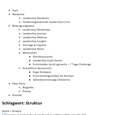
Dr. Silvia Schäfer
Start
Akademie
Leadership Akademie
Fördermitgliedschaft Leadership Circle
Bildungsangebote
Leadership Workshops
Leadership Journey
Leadership Webinar
Leadership Insights
Vorträge & Impulse
Leadership Reset
Materialien
Klarheitsjournal
Leadership Kudo Karten
Entscheiden leicht gemacht – 7 Tage Challenge
Kostenfreie Ressourcen
Ikigai-Kompass
Entscheidungsmodell für Klarheit
Selbstbestimmungs-Checkliste
Über Silvia
Biografie
Presse
Kontakt
Schlagwort:
Struktur
Home
/
Struktur