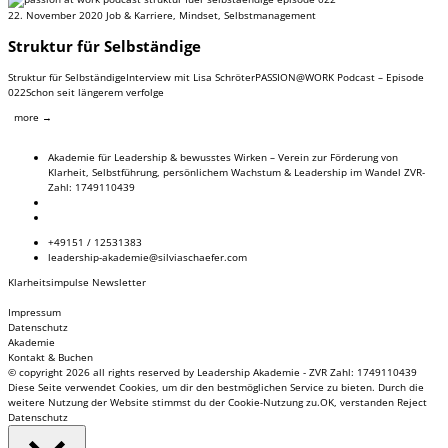
22. November 2020
Job & Karriere
,
Mindset
,
Selbstmanagement
Struktur für Selbständige
Struktur für SelbständigeInterview mit Lisa SchröterPASSION@WORK Podcast – Episode
022Schon seit längerem verfolge
more →
Akademie für Leadership & bewusstes Wirken – Verein zur Förderung von
Klarheit, Selbstführung, persönlichem Wachstum & Leadership im Wandel ZVR-
Zahl: 1749110439
+49151 / 12531383
leadership-akademie@silviaschaefer.com
Klarheitsimpulse Newsletter
Impressum
Datenschutz
Akademie
Kontakt & Buchen
© copyright 2026 all rights reserved by Leadership Akademie - ZVR Zahl: 1749110439
Diese Seite verwendet Cookies, um dir den bestmöglichen Service zu bieten. Durch die
weitere Nutzung der Website stimmst du der Cookie-Nutzung zu.
OK, verstanden
Reject
Datenschutz