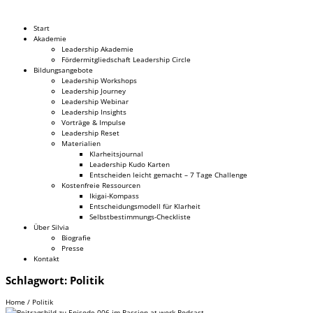
Dr. Silvia Schäfer
Start
Akademie
Leadership Akademie
Fördermitgliedschaft Leadership Circle
Bildungsangebote
Leadership Workshops
Leadership Journey
Leadership Webinar
Leadership Insights
Vorträge & Impulse
Leadership Reset
Materialien
Klarheitsjournal
Leadership Kudo Karten
Entscheiden leicht gemacht – 7 Tage Challenge
Kostenfreie Ressourcen
Ikigai-Kompass
Entscheidungsmodell für Klarheit
Selbstbestimmungs-Checkliste
Über Silvia
Biografie
Presse
Kontakt
Schlagwort:
Politik
Home
/
Politik