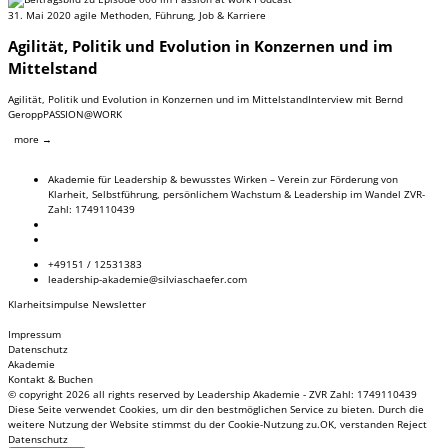
31. Mai 2020
agile Methoden
,
Führung
,
Job & Karriere
Agilität, Politik und Evolution in Konzernen und im
Mittelstand
Agilität, Politik und Evolution in Konzernen und im MittelstandInterview mit Bernd
GeroppPASSION@WORK
more →
Akademie für Leadership & bewusstes Wirken – Verein zur Förderung von
Klarheit, Selbstführung, persönlichem Wachstum & Leadership im Wandel ZVR-
Zahl: 1749110439
+49151 / 12531383
leadership-akademie@silviaschaefer.com
Klarheitsimpulse Newsletter
Impressum
Datenschutz
Akademie
Kontakt & Buchen
© copyright 2026 all rights reserved by Leadership Akademie - ZVR Zahl: 1749110439
Diese Seite verwendet Cookies, um dir den bestmöglichen Service zu bieten. Durch die
weitere Nutzung der Website stimmst du der Cookie-Nutzung zu.
OK, verstanden
Reject
Datenschutz