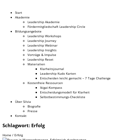
Dr. Silvia Schäfer
Start
Akademie
Leadership Akademie
Fördermitgliedschaft Leadership Circle
Bildungsangebote
Leadership Workshops
Leadership Journey
Leadership Webinar
Leadership Insights
Vorträge & Impulse
Leadership Reset
Materialien
Klarheitsjournal
Leadership Kudo Karten
Entscheiden leicht gemacht – 7 Tage Challenge
Kostenfreie Ressourcen
Ikigai-Kompass
Entscheidungsmodell für Klarheit
Selbstbestimmungs-Checkliste
Über Silvia
Biografie
Presse
Kontakt
Schlagwort:
Erfolg
Home
/
Erfolg