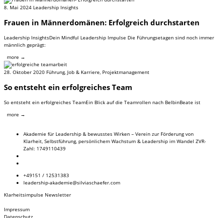
8. Mai 2024
Leadership Insights
Frauen in Männerdomänen: Erfolgreich durchstarten
Leadership InsightsDein Mindful Leadership Impulse Die Führungsetagen sind noch immer
männlich geprägt:
more →
28. Oktober 2020
Führung
,
Job & Karriere
,
Projektmanagement
So entsteht ein erfolgreiches Team
So entsteht ein erfolgreiches TeamEin Blick auf die Teamrollen nach BelbinBeate ist
more →
Akademie für Leadership & bewusstes Wirken – Verein zur Förderung von
Klarheit, Selbstführung, persönlichem Wachstum & Leadership im Wandel ZVR-
Zahl: 1749110439
+49151 / 12531383
leadership-akademie@silviaschaefer.com
Klarheitsimpulse Newsletter
Impressum
Datenschutz