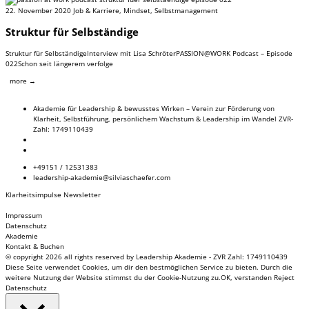
22. November 2020
Job & Karriere
,
Mindset
,
Selbstmanagement
Struktur für Selbständige
Struktur für SelbständigeInterview mit Lisa SchröterPASSION@WORK Podcast – Episode
022Schon seit längerem verfolge
more →
Akademie für Leadership & bewusstes Wirken – Verein zur Förderung von
Klarheit, Selbstführung, persönlichem Wachstum & Leadership im Wandel ZVR-
Zahl: 1749110439
+49151 / 12531383
leadership-akademie@silviaschaefer.com
Klarheitsimpulse Newsletter
Impressum
Datenschutz
Akademie
Kontakt & Buchen
© copyright 2026 all rights reserved by Leadership Akademie - ZVR Zahl: 1749110439
Diese Seite verwendet Cookies, um dir den bestmöglichen Service zu bieten. Durch die
weitere Nutzung der Website stimmst du der Cookie-Nutzung zu.
OK, verstanden
Reject
Datenschutz