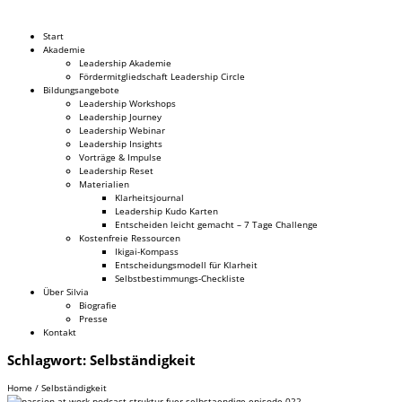
Dr. Silvia Schäfer
Start
Akademie
Leadership Akademie
Fördermitgliedschaft Leadership Circle
Bildungsangebote
Leadership Workshops
Leadership Journey
Leadership Webinar
Leadership Insights
Vorträge & Impulse
Leadership Reset
Materialien
Klarheitsjournal
Leadership Kudo Karten
Entscheiden leicht gemacht – 7 Tage Challenge
Kostenfreie Ressourcen
Ikigai-Kompass
Entscheidungsmodell für Klarheit
Selbstbestimmungs-Checkliste
Über Silvia
Biografie
Presse
Kontakt
Schlagwort:
Selbständigkeit
Home
/
Selbständigkeit