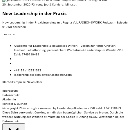
20. September 2020
Führung
,
Job & Karriere
,
Mindset
New Leadership in der Praxis
New Leadership in der PraxisInterview mit Regina VolzPASSION@WORK Podcast – Episode
013Wir sprechen
more →
Akademie für Leadership & bewusstes Wirken – Verein zur Förderung von
Klarheit, Selbstführung, persönlichem Wachstum & Leadership im Wandel ZVR-
Zahl: 1749110439
+49151 / 12531383
leadership-akademie@silviaschaefer.com
Klarheitsimpulse Newsletter
Impressum
Datenschutz
Akademie
Kontakt & Buchen
© copyright 2026 all rights reserved by Leadership Akademie - ZVR Zahl: 1749110439
Diese Seite verwendet Cookies, um dir den bestmöglichen Service zu bieten. Durch die
weitere Nutzung der Website stimmst du der Cookie-Nutzung zu.
OK, verstanden
Reject
Datenschutz