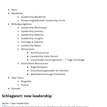
Dr. Silvia Schäfer
Start
Akademie
Leadership Akademie
Fördermitgliedschaft Leadership Circle
Bildungsangebote
Leadership Workshops
Leadership Journey
Leadership Webinar
Leadership Insights
Vorträge & Impulse
Leadership Reset
Materialien
Klarheitsjournal
Leadership Kudo Karten
Entscheiden leicht gemacht – 7 Tage Challenge
Kostenfreie Ressourcen
Ikigai-Kompass
Entscheidungsmodell für Klarheit
Selbstbestimmungs-Checkliste
Über Silvia
Biografie
Presse
Kontakt
Schlagwort:
new leadership
Home
/
new leadership