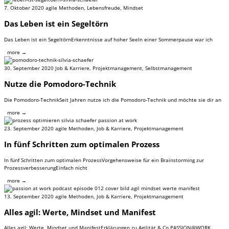
7. Oktober 2020
agile Methoden
,
Lebensfreude
,
Mindset
Das Leben ist ein Segeltörn
Das Leben ist ein SegeltörnErkenntnisse auf hoher SeeIn einer Sommerpause war ich
more →
30. September 2020
Job & Karriere
,
Projektmanagement
,
Selbstmanagement
Nutze die Pomodoro-Technik
Die Pomodoro-TechnikSeit Jahren nutze ich die Pomodoro-Technik und möchte sie dir an
more →
23. September 2020
agile Methoden
,
Job & Karriere
,
Projektmanagement
In fünf Schritten zum optimalen Prozess
In fünf Schritten zum optimalen ProzessVorgehensweise für ein Brainstorming zur
ProzessverbesserungEinfach nicht
more →
13. September 2020
agile Methoden
,
Job & Karriere
,
Projektmanagement
Alles agil: Werte, Mindset und Manifest
Alles agil: Werte, Mindset und ManifestErklärungen zu Agilität & Co.PASSION@WORK