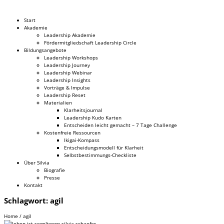
Dr. Silvia Schäfer
Start
Akademie
Leadership Akademie
Fördermitgliedschaft Leadership Circle
Bildungsangebote
Leadership Workshops
Leadership Journey
Leadership Webinar
Leadership Insights
Vorträge & Impulse
Leadership Reset
Materialien
Klarheitsjournal
Leadership Kudo Karten
Entscheiden leicht gemacht – 7 Tage Challenge
Kostenfreie Ressourcen
Ikigai-Kompass
Entscheidungsmodell für Klarheit
Selbstbestimmungs-Checkliste
Über Silvia
Biografie
Presse
Kontakt
Schlagwort:
agil
Home
/
agil