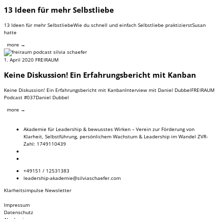
13 Ideen für mehr Selbstliebe
13 Ideen für mehr SelbstliebeWie du schnell und einfach Selbstliebe praktizierstSusan
hatte
more →
1. April 2020
FREIRAUM
Keine Diskussion! Ein Erfahrungsbericht mit Kanban
Keine Diskussion! Ein Erfahrungsbericht mit KanbanInterview mit Daniel DubbelFREIRAUM
Podcast #037Daniel Dubbel
more →
Akademie für Leadership & bewusstes Wirken – Verein zur Förderung von
Klarheit, Selbstführung, persönlichem Wachstum & Leadership im Wandel ZVR-
Zahl: 1749110439
+49151 / 12531383
leadership-akademie@silviaschaefer.com
Klarheitsimpulse Newsletter
Impressum
Datenschutz